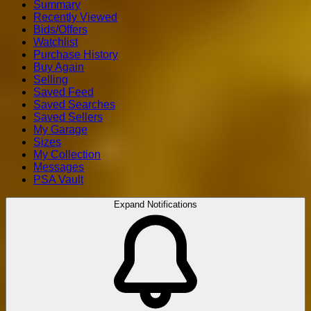
Summary
Recently Viewed
Bids/Offers
Watchlist
Purchase History
Buy Again
Selling
Saved Feed
Saved Searches
Saved Sellers
My Garage
Sizes
My Collection
Messages
PSA Vault
Expand Notifications