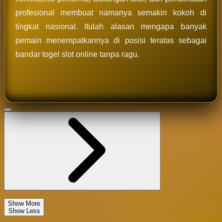
profesional membuat namanya semakin kokoh di
tingkat nasional. Itulah alasan mengapa banyak
pemain menempatkannya di posisi teratas sebagai
bandar togel slot online tanpa ragu.
Show More
Show Less