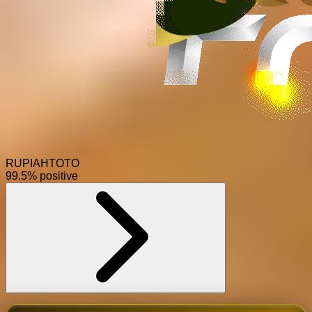
RUPIAHTOTO
99.5% positive