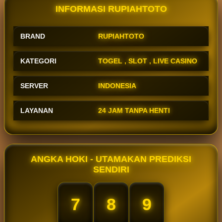
INFORMASI RUPIAHTOTO
BRAND
RUPIAHTOTO
KATEGORI
TOGEL , SLOT , LIVE CASINO
SERVER
INDONESIA
LAYANAN
24 JAM TANPA HENTI
ANGKA HOKI - UTAMAKAN PREDIKSI
SENDIRI
7
8
9