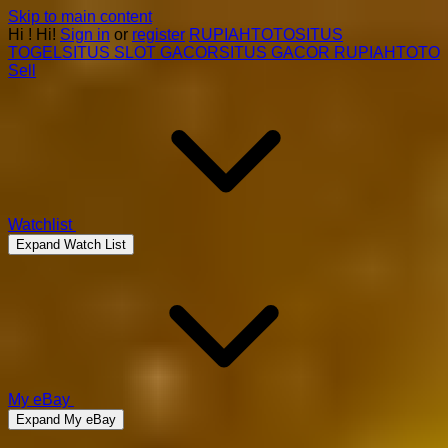
Skip to main content
Hi
!
Hi!
Sign in
or
register
RUPIAHTOTO
SITUS
TOGEL
SITUS SLOT GACOR
SITUS GACOR RUPIAHTOTO
Sell
Watchlist
Expand Watch List
My eBay
Expand My eBay