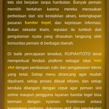
toto slot berjalan tanpa hambatan. Banyak pemain
memilih bertahan karena mereka merasakan
perbedaan dari sisi kestabilan akses, kelengkapan
pasaran
bandar togel
, dan kejelasan informasi.
Bukan sekadar klaim, reputasi itu tumbuh dari
pengalaman nyata yang dirasakan langsung oleh
komunitas pemain di berbagai daerah.
Di balik pencapaian tersebut, RUPIAHTOTO terus
memperkuat fondasi platform sebagai situs
toto
slot
dengan pembaruan rutin dan pengawasan teknis
yang ketat. Setiap menu dirancang agar mudah
dipahami, setiap proses dibuat efisien, dan setiap
kendala ditangani dengan cepat agar pemain slot
online maupun pengguna layanan bandar togel bisa
bermain dengan nyaman. Kombinasi antara
konsistensi performa, dukungan aktif, dan pendekatan